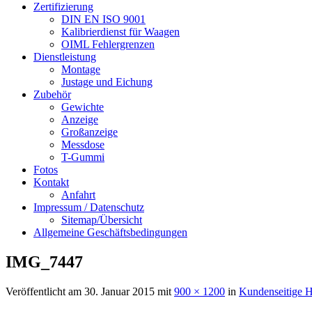
Zertifizierung
DIN EN ISO 9001
Kalibrierdienst für Waagen
OIML Fehlergrenzen
Dienstleistung
Montage
Justage und Eichung
Zubehör
Gewichte
Anzeige
Großanzeige
Messdose
T-Gummi
Fotos
Kontakt
Anfahrt
Impressum / Datenschutz
Sitemap/Übersicht
Allgemeine Geschäftsbedingungen
IMG_7447
Veröffentlicht am
30. Januar 2015
mit
900 × 1200
in
Kundenseitige 