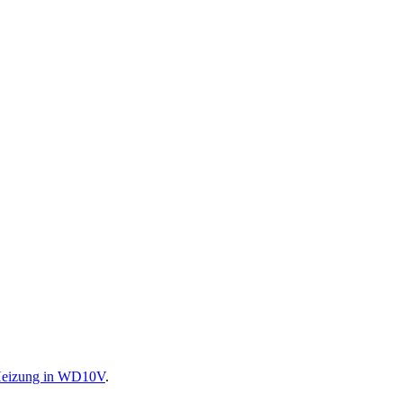
Heizung in WD10V
.