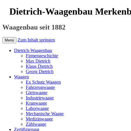
Dietrich-Waagenbau Merken
Waagenbau seit 1882
Zum Inhalt springen
Menü
Dietrich-Waagenbau
Firmengeschichte
Max Dietrich
Klaus Dietrich
Georg Dietrich
Waagen
Ex Schutz Waagen
Fahrzeugwaage
Gleiswaage
Industriewaage
Kranwaage
Laborwaage
Mechanische Waage
Medizinwaage
Zählwaage
Zertifizierung