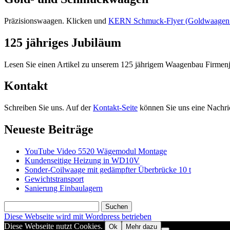
Präzisionswaagen. Klicken und
KERN Schmuck-Flyer (Goldwaagen mi
125 jähriges Jubiläum
Lesen Sie einen Artikel zu unserem 125 jährigem Waagenbau Firmen
Kontakt
Schreiben Sie uns. Auf der
Kontakt-Seite
können Sie uns eine Nachric
Neueste Beiträge
YouTube Video 5520 Wägemodul Montage
Kundenseitige Heizung in WD10V
Sonder-Coilwaage mit gedämpfter Überbrücke 10 t
Gewichtstransport
Sanierung Einbaulagern
Suchen
nach:
Diese Webseite wird mit Wordpress betrieben
Diese Webseite nutzt Cookies.
Ok
Mehr dazu