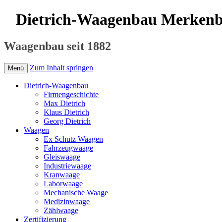
Dietrich-Waagenbau Merken
Waagenbau seit 1882
Zum Inhalt springen
Menü
Dietrich-Waagenbau
Firmengeschichte
Max Dietrich
Klaus Dietrich
Georg Dietrich
Waagen
Ex Schutz Waagen
Fahrzeugwaage
Gleiswaage
Industriewaage
Kranwaage
Laborwaage
Mechanische Waage
Medizinwaage
Zählwaage
Zertifizierung