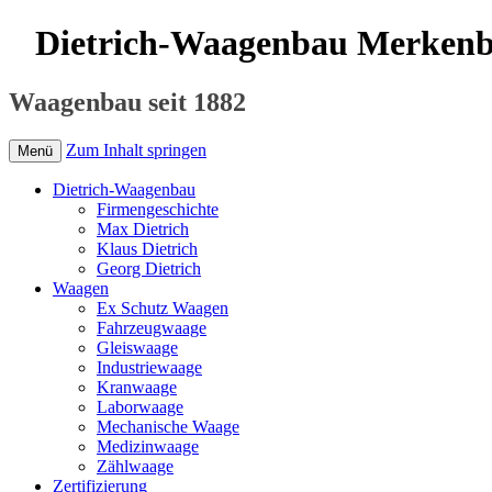
Dietrich-Waagenbau Merken
Waagenbau seit 1882
Zum Inhalt springen
Menü
Dietrich-Waagenbau
Firmengeschichte
Max Dietrich
Klaus Dietrich
Georg Dietrich
Waagen
Ex Schutz Waagen
Fahrzeugwaage
Gleiswaage
Industriewaage
Kranwaage
Laborwaage
Mechanische Waage
Medizinwaage
Zählwaage
Zertifizierung