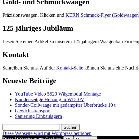
Gold- und Schmuckwaagen
Präzisionswaagen. Klicken und
KERN Schmuck-Flyer (Goldwaagen mi
125 jähriges Jubiläum
Lesen Sie einen Artikel zu unserem 125 jährigem Waagenbau Firmen
Kontakt
Schreiben Sie uns. Auf der
Kontakt-Seite
können Sie uns eine Nachric
Neueste Beiträge
YouTube Video 5520 Wägemodul Montage
Kundenseitige Heizung in WD10V
Sonder-Coilwaage mit gedämpfter Überbrücke 10 t
Gewichtstransport
Sanierung Einbaulagern
Suchen
nach:
Diese Webseite wird mit Wordpress betrieben