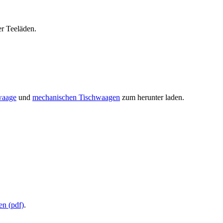
er Teeläden.
waage
und
mechanischen Tischwaagen
zum herunter laden.
en (pdf)
.