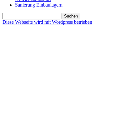
Sanierung Einbaulagern
Suchen
nach:
Diese Webseite wird mit Wordpress betrieben