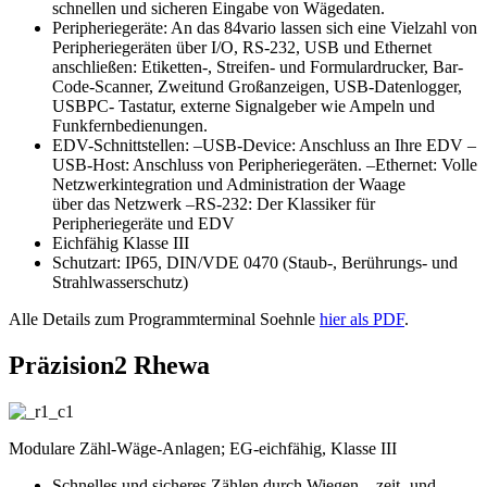
schnellen und sicheren Eingabe von Wägedaten.
Peripheriegeräte: An das 84vario lassen sich eine Vielzahl von
Peripheriegeräten über I/O, RS-232, USB und Ethernet
anschließen: Etiketten-, Streifen- und Formulardrucker, Bar-
Code-Scanner, Zweitund Großanzeigen, USB-Datenlogger,
USBPC- Tastatur, externe Signalgeber wie Ampeln und
Funkfernbedienungen.
EDV-Schnittstellen: –USB-Device: Anschluss an Ihre EDV –
USB-Host: Anschluss von Peripheriegeräten. –Ethernet: Volle
Netzwerkintegration und Administration der Waage
über das Netzwerk –RS-232: Der Klassiker für
Peripheriegeräte und EDV
Eichfähig Klasse III
Schutzart: IP65, DIN/VDE 0470 (Staub-, Berührungs- und
Strahlwasserschutz)
Alle Details zum Programmterminal Soehnle
hier als PDF
.
Präzision2 Rhewa
Modulare Zähl-Wäge-Anlagen; EG-eichfähig, Klasse III
Schnelles und sicheres Zählen durch Wiegen – zeit- und