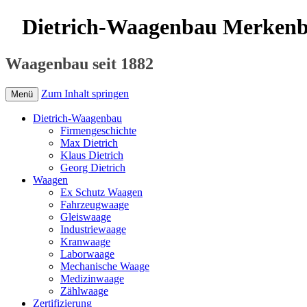
Dietrich-Waagenbau Merken
Waagenbau seit 1882
Zum Inhalt springen
Menü
Dietrich-Waagenbau
Firmengeschichte
Max Dietrich
Klaus Dietrich
Georg Dietrich
Waagen
Ex Schutz Waagen
Fahrzeugwaage
Gleiswaage
Industriewaage
Kranwaage
Laborwaage
Mechanische Waage
Medizinwaage
Zählwaage
Zertifizierung