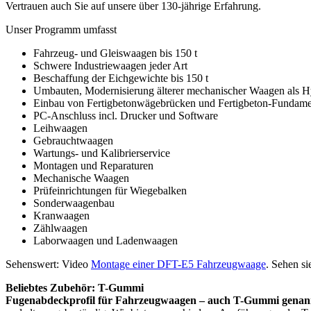
Vertrauen auch Sie auf unsere über 130-jährige Erfahrung.
Unser Programm umfasst
Fahrzeug- und Gleiswaagen bis 150 t
Schwere Industriewaagen jeder Art
Beschaffung der Eichgewichte bis 150 t
Umbauten, Modernisierung älterer mechanischer Waagen als 
Einbau von Fertigbetonwägebrücken und Fertigbeton-Fundam
PC-Anschluss incl. Drucker und Software
Leihwaagen
Gebrauchtwaagen
Wartungs- und Kalibrierservice
Montagen und Reparaturen
Mechanische Waagen
Prüfeinrichtungen für Wiegebalken
Sonderwaagenbau
Kranwaagen
Zählwaagen
Laborwaagen und Ladenwaagen
Sehenswert: Video
Montage einer DFT-E5 Fahrzeugwaage
. Sehen s
Beliebtes Zubehör: T-Gummi
Fugenabdeckprofil für Fahrzeugwaagen – auch T-Gummi genan