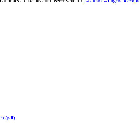
Gummies an. Details auf unserer Seite für
T-Gummi – Fugenabdeckprof
en (pdf)
.