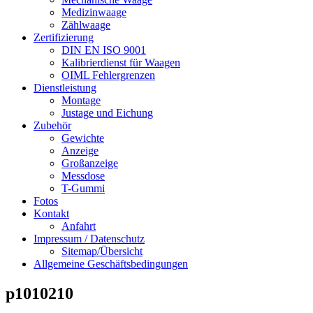
Medizinwaage
Zählwaage
Zertifizierung
DIN EN ISO 9001
Kalibrierdienst für Waagen
OIML Fehlergrenzen
Dienstleistung
Montage
Justage und Eichung
Zubehör
Gewichte
Anzeige
Großanzeige
Messdose
T-Gummi
Fotos
Kontakt
Anfahrt
Impressum / Datenschutz
Sitemap/Übersicht
Allgemeine Geschäftsbedingungen
p1010210