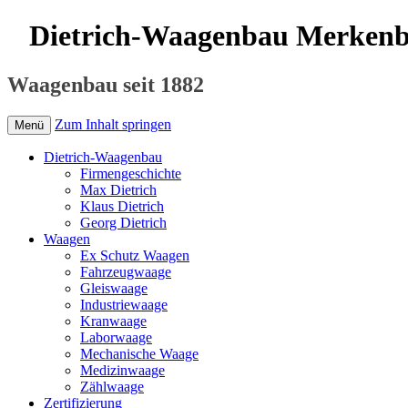
Dietrich-Waagenbau Merken
Waagenbau seit 1882
Zum Inhalt springen
Menü
Dietrich-Waagenbau
Firmengeschichte
Max Dietrich
Klaus Dietrich
Georg Dietrich
Waagen
Ex Schutz Waagen
Fahrzeugwaage
Gleiswaage
Industriewaage
Kranwaage
Laborwaage
Mechanische Waage
Medizinwaage
Zählwaage
Zertifizierung