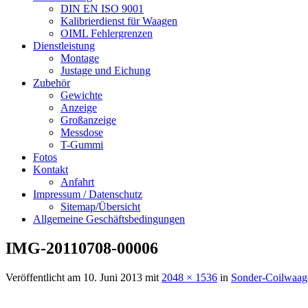
DIN EN ISO 9001
Kalibrierdienst für Waagen
OIML Fehlergrenzen
Dienstleistung
Montage
Justage und Eichung
Zubehör
Gewichte
Anzeige
Großanzeige
Messdose
T-Gummi
Fotos
Kontakt
Anfahrt
Impressum / Datenschutz
Sitemap/Übersicht
Allgemeine Geschäftsbedingungen
IMG-20110708-00006
Veröffentlicht am
10. Juni 2013
mit
2048 × 1536
in
Sonder-Coilwaage