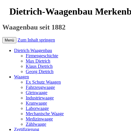
Dietrich-Waagenbau Merken
Waagenbau seit 1882
Zum Inhalt springen
Menü
Dietrich-Waagenbau
Firmengeschichte
Max Dietrich
Klaus Dietrich
Georg Dietrich
Waagen
Ex Schutz Waagen
Fahrzeugwaage
Gleiswaage
Industriewaage
Kranwaage
Laborwaage
Mechanische Waage
Medizinwaage
Zählwaage
Zertifizierung