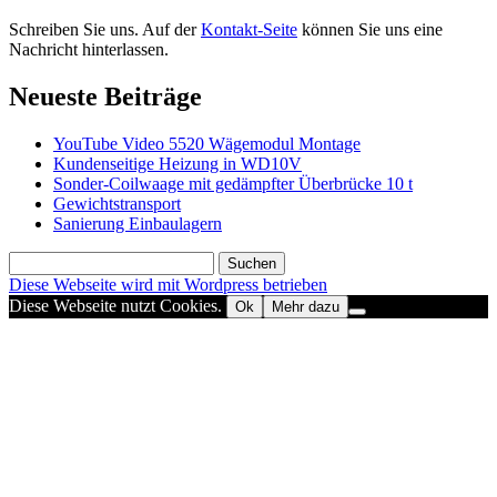
Schreiben Sie uns. Auf der
Kontakt-Seite
können Sie uns eine
Nachricht hinterlassen.
Neueste Beiträge
YouTube Video 5520 Wägemodul Montage
Kundenseitige Heizung in WD10V
Sonder-Coilwaage mit gedämpfter Überbrücke 10 t
Gewichtstransport
Sanierung Einbaulagern
Suchen
nach:
Diese Webseite wird mit Wordpress betrieben
Diese Webseite nutzt Cookies.
Ok
Mehr dazu