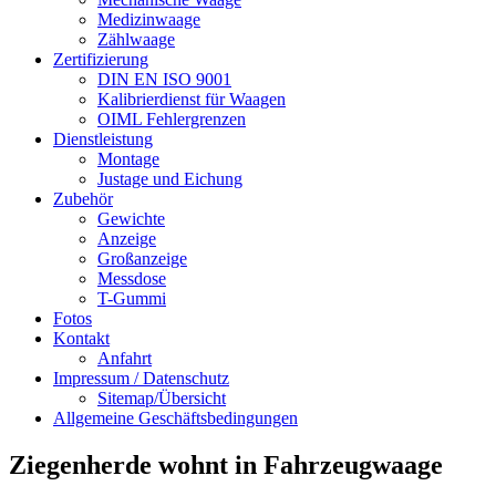
Medizinwaage
Zählwaage
Zertifizierung
DIN EN ISO 9001
Kalibrierdienst für Waagen
OIML Fehlergrenzen
Dienstleistung
Montage
Justage und Eichung
Zubehör
Gewichte
Anzeige
Großanzeige
Messdose
T-Gummi
Fotos
Kontakt
Anfahrt
Impressum / Datenschutz
Sitemap/Übersicht
Allgemeine Geschäftsbedingungen
Ziegenherde wohnt in Fahrzeugwaage